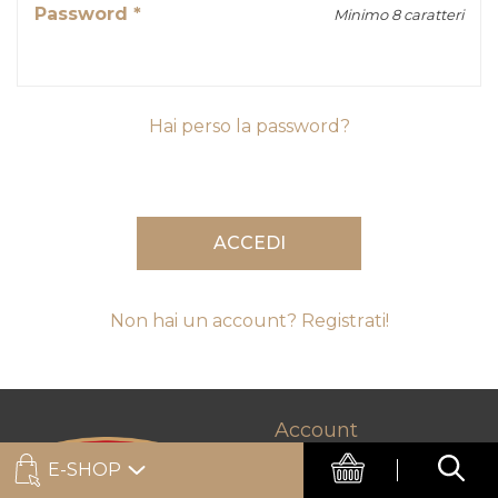
Password *
Minimo 8 caratteri
Hai perso la password?
ACCEDI
Non hai un account? Registrati!
Account
E-SHOP
Accedi