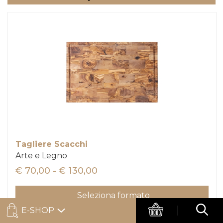
Tagliere Scacchi
Arte e Legno
€ 70,00 - € 130,00
Seleziona formato
E-SHOP