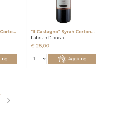
"Smeriglio" Baracchi Cortona DOC
"Il Castagno" Syrah Cortona Doc
Fabrizio Dionisio
€ 28,00
ungi
Aggiungi