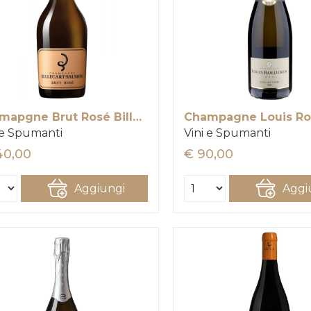
Chamapgne Brut Rosé Billecart-Salmon
 e Spumanti
Vini e Spumanti
40,00
€ 90,00
Aggiungi
Aggi