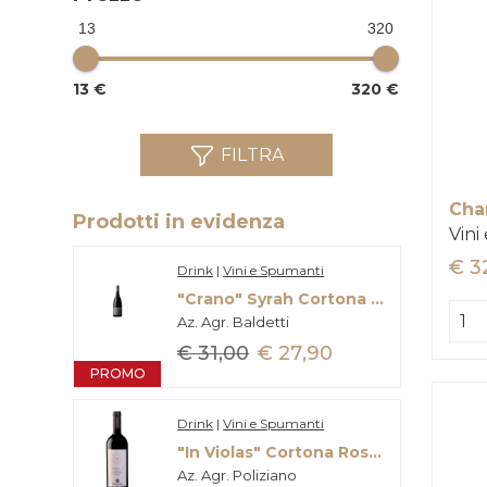
13
320
13 €
320 €
FILTRA
Prodotti in evidenza
Vini
€ 3
Drink
|
Vini e Spumanti
"Crano" Syrah Cortona Doc
Az. Agr. Baldetti
€ 31,00
€ 27,90
PROMO
Drink
|
Vini e Spumanti
"In Violas" Cortona Rosso Doc
Az. Agr. Poliziano