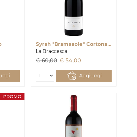
o
Syrah "Bramasole" Cortona Doc
La Braccesca
€ 60,00
€ 54,00
ungi
Aggiungi
PROMO