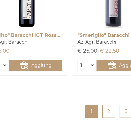
"Ardito" Baracchi IGT Rosso Toscana
Agr. Baracchi
Az. Agr. Baracchi
5,00
€ 25,00
€ 22,50
Aggiungi
Aggi
1
2
3