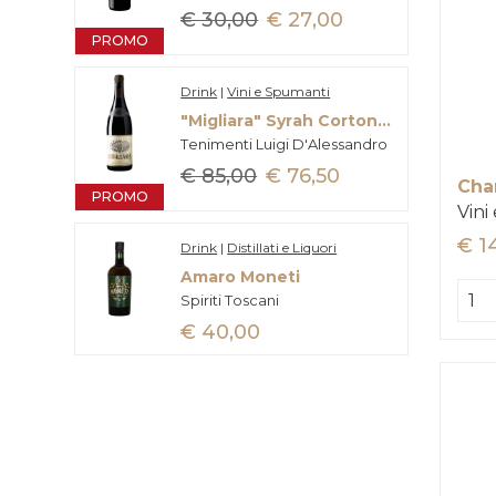
€ 30,00
€ 27,00
PROMO
Drink
|
Vini e Spumanti
"Migliara" Syrah Cortona Doc
Tenimenti Luigi D'Alessandro
€ 85,00
€ 76,50
PROMO
Vini
€ 1
Drink
|
Distillati e Liquori
Amaro Moneti
Spiriti Toscani
€ 40,00