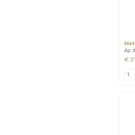
Met
Az. 
€ 3