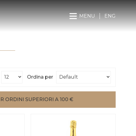
MENU
ENG
Ordina per
R ORDINI SUPERIORI A 100 €