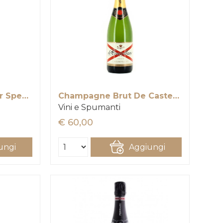
Champagne Bollinger Special Cuvèe
Champagne Brut De Castellane
Vini e Spumanti
€ 60,00
ungi
Aggiungi