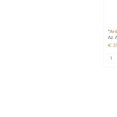
Az. 
€ 3